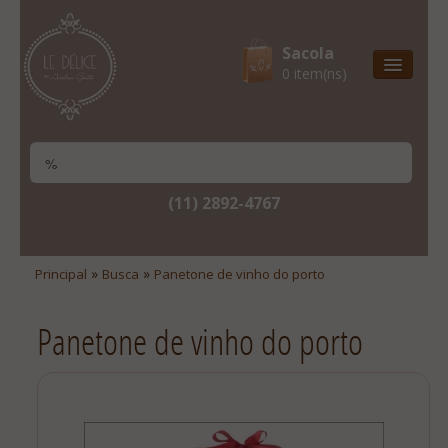
Sacola
0 item(ns)
Entrega Express
Natal & 2017
Site Institucional
(11) 2892-4767
Lista De Desejos
Minha Conta
»
»
Principal
Busca
Panetone de vinho do porto
Lista De Comparação
Panetone de vinho do porto
Site Institucional
Lista De Desejos
Minha Conta