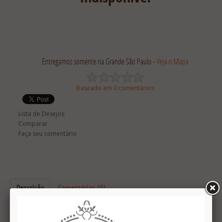
Entregamos somente na Grande São Paulo -
Veja o Mapa
Baseado em 0 comentários
Lista de Desejos
Comparar
Faça seu comentário
Descrição
Comentários (0)
Panetone recheado com ganache de vinho do porto: com