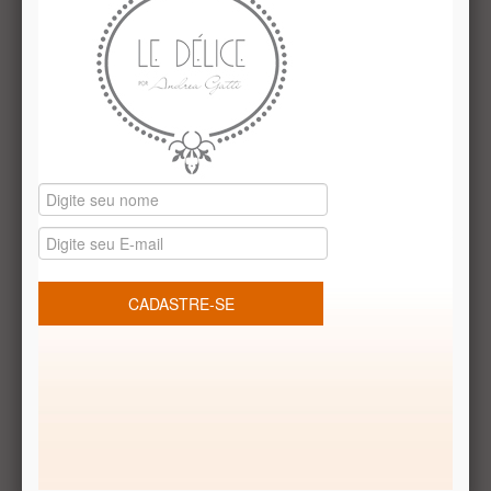
receita exclusiva da doceira Andrea Gatti, tem tudo para se
tornar um clássico da marca. com cobertura do puro
chocolate ao leite belga e frutas secas.
peso 800g
val 30dias
Receba Promoções Exclusivas