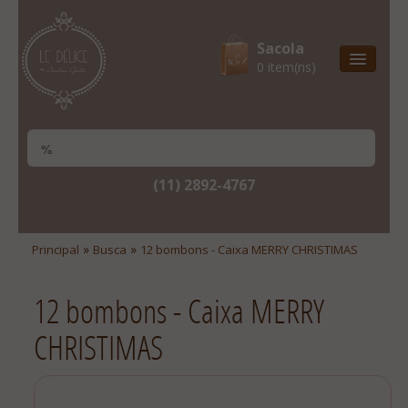
Sacola
0 item(ns)
Entrega Express
Natal & 2017
Site Institucional
(11) 2892-4767
Lista De Desejos
Minha Conta
»
»
Principal
Busca
12 bombons - Caixa MERRY CHRISTIMAS
Lista De Comparação
12 bombons - Caixa MERRY
Site Institucional
CHRISTIMAS
Lista De Desejos
Minha Conta