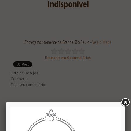
Indisponível
Entregamos somente na Grande São Paulo -
Veja o Mapa
Baseado em 0 comentários
Lista de Desejos
Comparar
Faça seu comentário
Descrição
Comentários (0)