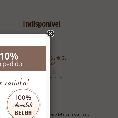
Indisponível
Entregamos somente na Grande São
Paulo -
Veja o Mapa
Baseado em 0 comentários
ga que viram enfeites de árvore: a lata vem com seis