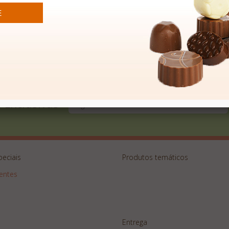
, com lindos desenhos de ursos ou esquilos, cada um diferente do ou
êm com ganchinhos.
 Exclusivas
peciais
Produtos temáticos
sentes
Entrega