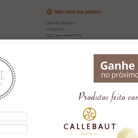
Lista de Desejos
Comparar
Faça seu comentário
inha exclusiva em aquarela: Latas "Ursos" com discos de chocolate bel