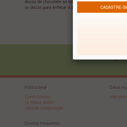
discos de chocolate ao leite belga embalados, um a um
os discos para enfeitar a árvore de Natal, pois eles v
Receba Promoções
Institucional
Datas es
Quem Somos
Vale pre
Le Délice Atelier
Lista de comparação
Dúvidas frequentes
Dicas