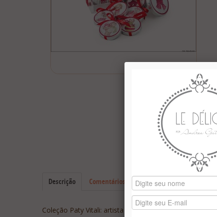
Descrição
Comentários (0)
Coleção Paty Vitali: artista plastica que desenvolveu l