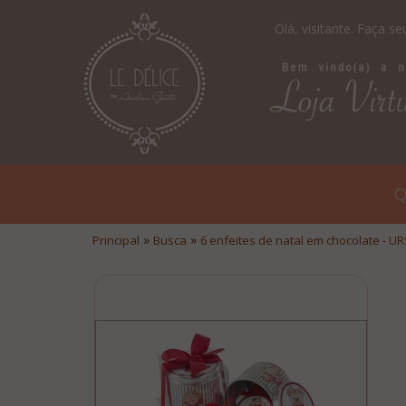
Olá, visitante.
Faça seu
Q
»
»
Principal
Busca
6 enfeites de natal em chocolate - URS