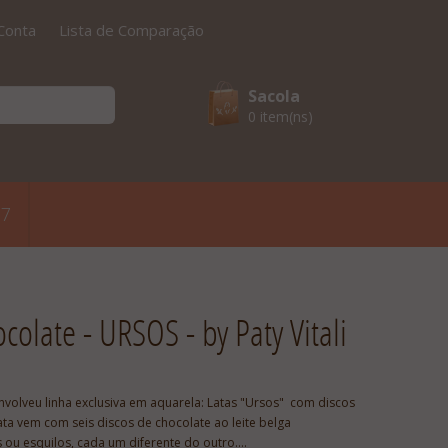
Conta
Lista de Comparação
Sacola
0 item(ns)
17
colate - URSOS - by Paty Vitali
senvolveu linha exclusiva em aquarela: Latas "Ursos" com discos
ata vem com seis discos de chocolate ao leite belga
ou esquilos, cada um diferente do outro.…