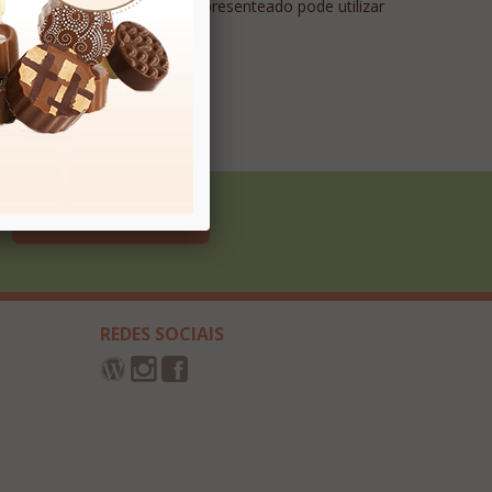
tro. O mais bacana é que o presenteado pode utilizar
Cadastrar
REDES SOCIAIS