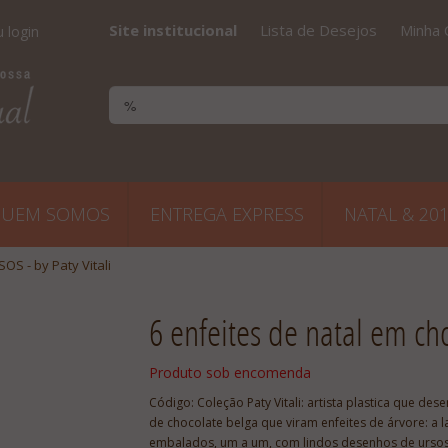
Site institucional
Lista de Desejos
Minha 
 login
UEM SOMOS
ENTREGA EXPRESS
NATAL & 20
OS - by Paty Vitali
6 enfeites de natal em cho
Produto sob encomenda
Código:
Coleção Paty Vitali: artista plastica que de
de chocolate belga que viram enfeites de árvore: a l
embalados, um a um, com lindos desenhos de ursos 