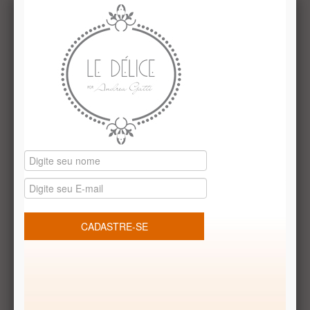
Descrição
Comentários (0)
Coleção Paty Vitali: artista plastica que desenvolveu linha
exclusiva em aquarela: Latas "Ursos" com discos de
chocolate belga que viram enfeites de árvore: a lata vem com
seis discos de chocolate ao leite belga embalados, um a um,
com lindos desenhos de ursos ou esquilos, cada um diferente
do outro. O mais bacana é que o presenteado pode utilizar os
discos para enfeitar a árvore de Natal, pois eles vêm com
ganchinhos.
Receba Promoções Exclusivas