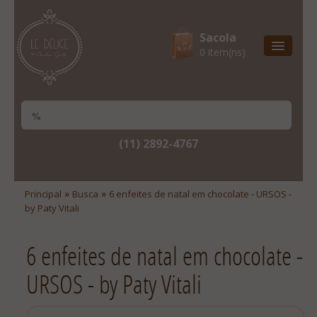
Sacola
0 item(ns)
Entrega Express
Natal & 2017
Site Institucional
(11) 2892-4767
Lista De Desejos
Minha Conta
»
»
Principal
Busca
6 enfeites de natal em chocolate - URSOS -
by Paty Vitali
Lista De Comparação
Site Institucional
6 enfeites de natal em chocolate -
Lista De Desejos
URSOS - by Paty Vitali
Minha Conta