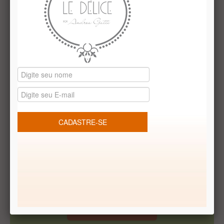
Indisponível
1
2
>
>|
Exibindo de
1 a 20
do total de
37
|
2
Página(s)
Receba Promoções Exclusivas
Cadastrar