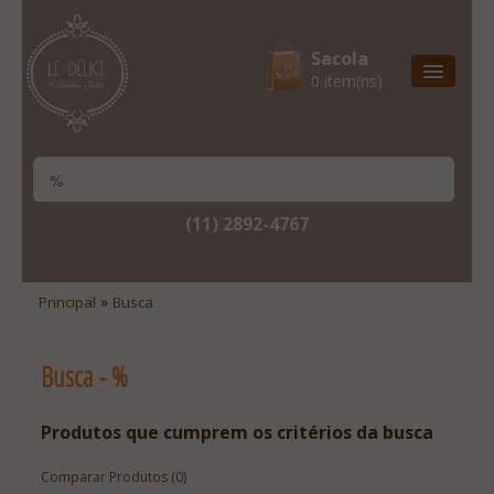
Sacola
0 item(ns)
Entrega Express
Natal & 2017
Site Institucional
(11) 2892-4767
Lista De Desejos
Minha Conta
»
Principal
Busca
Lista De Comparação
Busca - %
Site Institucional
Lista De Desejos
Produtos que cumprem os critérios da busca
Minha Conta
Comparar Produtos (0)