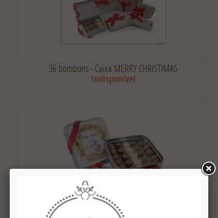
36 bombons - Caixa MERRY CHRISTIMAS
Indisponível
Lata Merry christmas com 25 doces - by Paty Vitali