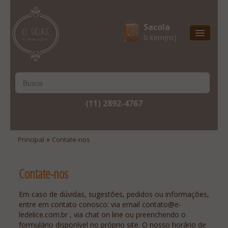
Sacola
0 item(ns)
Entrega Express
Natal & 2017
Site Institucional
(11) 2892-4767
Lista De Desejos
Minha Conta
»
Principal
Contate-nos
Lista De Comparação
Contate-nos
Site Institucional
Lista De Desejos
Em caso de dúvidas, sugestões, pedidos ou informações,
entre em contato conosco: via email contato@e-
Minha Conta
ledelice.com.br , via chat on line ou preenchendo o
formulário disponível no próprio site. O nosso horário de