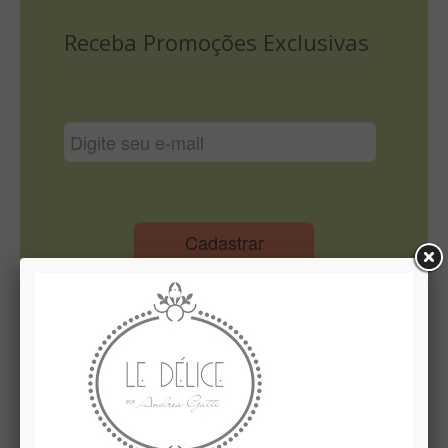
Lista De Comparação
Receba Promoções Exclusivas
Cadastrar
Institucional
Quem Somos
Le Délice Atelier
Lista de comparação