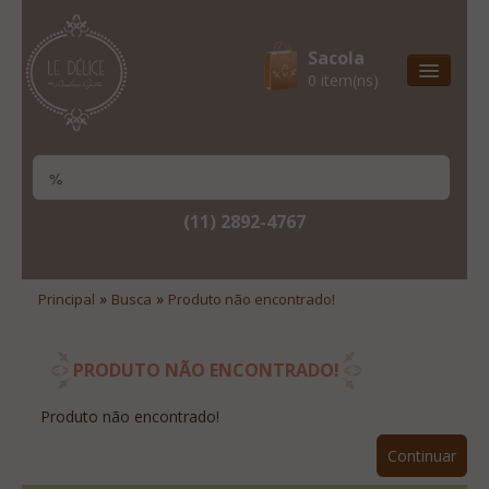
Sacola
0 item(ns)
Entrega Express
Natal & 2017
Site Institucional
(11) 2892-4767
Lista De Desejos
Minha Conta
»
»
Principal
Busca
Produto não encontrado!
Lista De Comparação
Site Institucional
PRODUTO NÃO ENCONTRADO!
Lista De Desejos
Produto não encontrado!
Minha Conta
Continuar