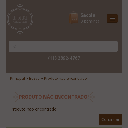
Sacola
0 item(ns)
Entrega Express
Natal & 2017
Site Institucional
(11) 2892-4767
Lista De Desejos
Minha Conta
»
»
Principal
Busca
Produto não encontrado!
Lista De Comparação
Site Institucional
PRODUTO NÃO ENCONTRADO!
Lista De Desejos
Produto não encontrado!
Minha Conta
Continuar