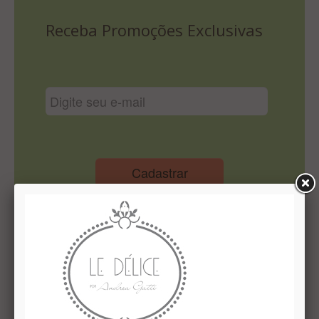
Lista De Comparação
Receba Promoções Exclusivas
Cadastrar
Institucional
Quem Somos
Le Délice Atelier
Lista de comparação