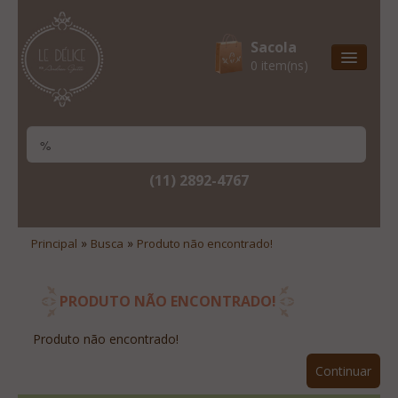
Sacola
0 item(ns)
Entrega Express
Natal & 2017
Site Institucional
(11) 2892-4767
Lista De Desejos
Minha Conta
»
»
Principal
Busca
Produto não encontrado!
Lista De Comparação
Site Institucional
PRODUTO NÃO ENCONTRADO!
Lista De Desejos
Produto não encontrado!
Minha Conta
Continuar