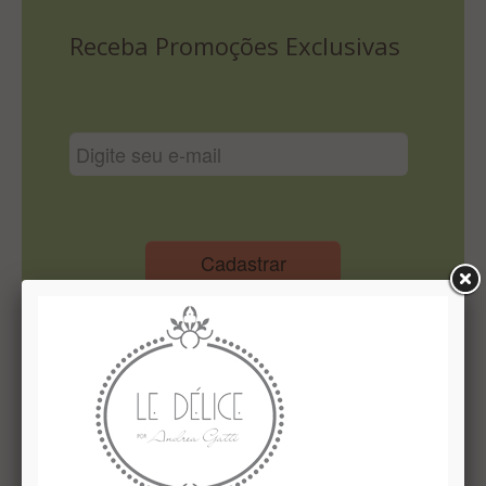
Lista De Comparação
Receba Promoções Exclusivas
Cadastrar
Institucional
Quem Somos
Le Délice Atelier
Lista de comparação