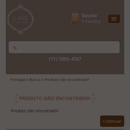
Sacola
0 item(ns)
Entrega Express
Natal & 2017
Site Institucional
(11) 2892-4767
Lista De Desejos
Minha Conta
»
»
Principal
Busca
Produto não encontrado!
Lista De Comparação
Site Institucional
PRODUTO NÃO ENCONTRADO!
Lista De Desejos
Produto não encontrado!
Minha Conta
Continuar