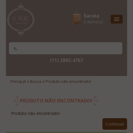
Sacola
0 item(ns)
Entrega Express
Natal & 2017
Site Institucional
(11) 2892-4767
Lista De Desejos
Minha Conta
»
»
Principal
Busca
Produto não encontrado!
Lista De Comparação
Site Institucional
PRODUTO NÃO ENCONTRADO!
Lista De Desejos
Produto não encontrado!
Minha Conta
Continuar