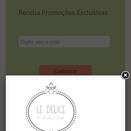
Lista De Comparação
Receba Promoções Exclusivas
Cadastrar
Institucional
Quem Somos
Le Délice Atelier
Lista de comparação