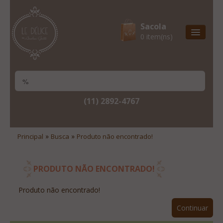
Sacola
0 item(ns)
Entrega Express
Natal & 2017
Site Institucional
(11) 2892-4767
Lista De Desejos
Minha Conta
»
»
Principal
Busca
Produto não encontrado!
Lista De Comparação
Site Institucional
PRODUTO NÃO ENCONTRADO!
Lista De Desejos
Produto não encontrado!
Minha Conta
Continuar