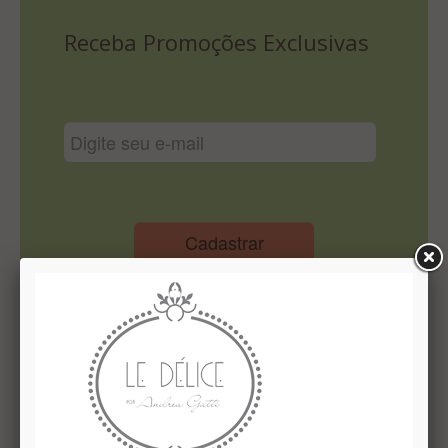
Lista De Comparação
Receba Promoções Exclusivas
Cadastrar
Institucional
Quem Somos
Le Délice Atelier
Lista de comparação