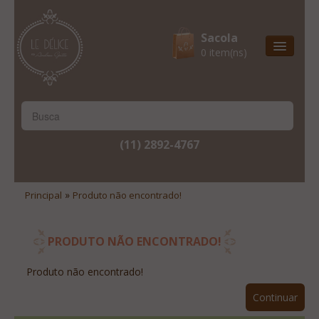
Sacola
0 item(ns)
Entrega Express
Natal & 2017
Site Institucional
(11) 2892-4767
Lista De Desejos
Minha Conta
»
Principal
Produto não encontrado!
Lista De Comparação
Site Institucional
PRODUTO NÃO ENCONTRADO!
Lista De Desejos
Produto não encontrado!
Minha Conta
Continuar