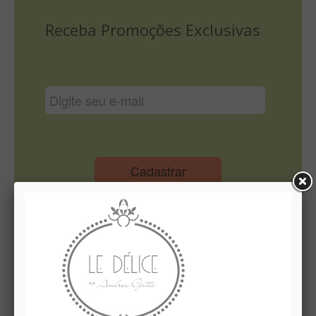
Lista De Comparação
Receba Promoções Exclusivas
Cadastrar
Institucional
Quem Somos
Le Délice Atelier
Lista de comparação