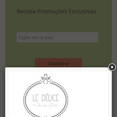
Lista De Comparação
Receba Promoções Exclusivas
Cadastrar
Institucional
Quem Somos
Le Délice Atelier
Lista de comparação