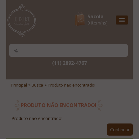
Sacola
0 item(ns)
Entrega Express
Natal & 2017
Site Institucional
(11) 2892-4767
Lista De Desejos
Minha Conta
»
»
Principal
Busca
Produto não encontrado!
Lista De Comparação
Site Institucional
PRODUTO NÃO ENCONTRADO!
Lista De Desejos
Produto não encontrado!
Minha Conta
Continuar