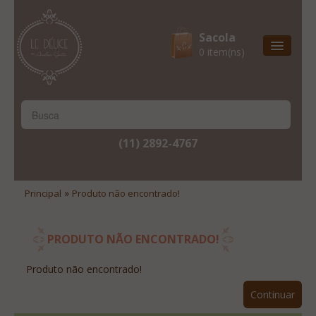
Sacola
0 item(ns)
Entrega Express
Natal & 2017
Site Institucional
(11) 2892-4767
Lista De Desejos
Minha Conta
»
Principal
Produto não encontrado!
Lista De Comparação
Site Institucional
PRODUTO NÃO ENCONTRADO!
Lista De Desejos
Produto não encontrado!
Minha Conta
Continuar