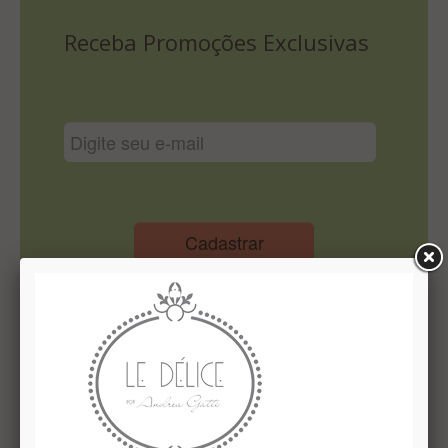
Lista De Comparação
Receba Promoções Exclusivas
Cadastrar
Institucional
Quem Somos
Le Délice Atelier
Lista de comparação