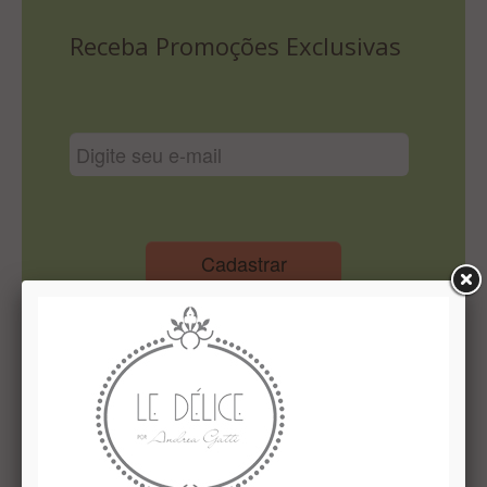
Lista De Comparação
Receba Promoções Exclusivas
Cadastrar
Institucional
Quem Somos
Le Délice Atelier
Lista de comparação