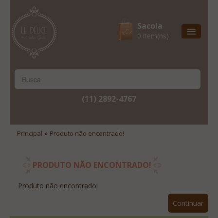
Sacola
0 item(ns)
Entrega Express
Natal & 2017
Site Institucional
(11) 2892-4767
Lista De Desejos
Minha Conta
»
Principal
Produto não encontrado!
Lista De Comparação
Site Institucional
PRODUTO NÃO ENCONTRADO!
Lista De Desejos
Produto não encontrado!
Minha Conta
Continuar