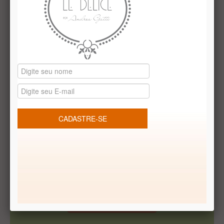
sortidos: trufa limão, trufa ao leite, coração nutella e meio
amargo recheado
Receba Promoções Exclusivas
Cadastrar