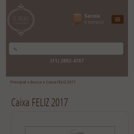
Sacola
0 item(ns)
Entrega Express
Natal & 2017
Site Institucional
(11) 2892-4767
Lista De Desejos
Minha Conta
»
»
Principal
Busca
Caixa FELIZ 2017
Lista De Comparação
Caixa FELIZ 2017
Site Institucional
Lista De Desejos
Minha Conta