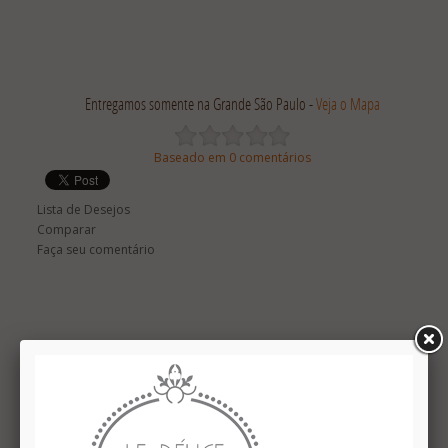
Entregamos somente na Grande São Paulo -
Veja o Mapa
Baseado em 0 comentários
Lista de Desejos
Comparar
Faça seu comentário
Descrição
Comentários (0)
Caixa personalizada com 16 bombons feitos com chocolate
belga: especialmente para o Ano Novo. Os sabores são