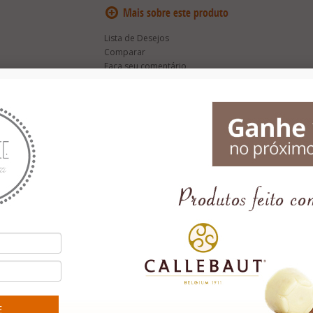
Lista de Desejos
Comparar
Faça seu comentário
tendo 4 variedades de bombons feitos com chocolate belga Validade: