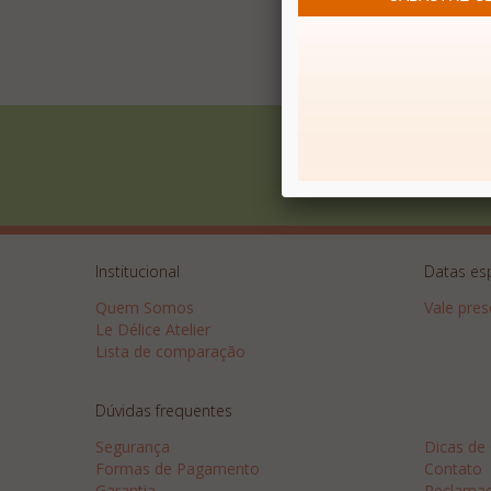
Receba Promoções
Institucional
Datas es
Quem Somos
Vale pre
Le Délice Atelier
Lista de comparação
Dúvidas frequentes
Dicas
Segurança
Dicas de
Formas de Pagamento
Contato
Garantia
Reclama