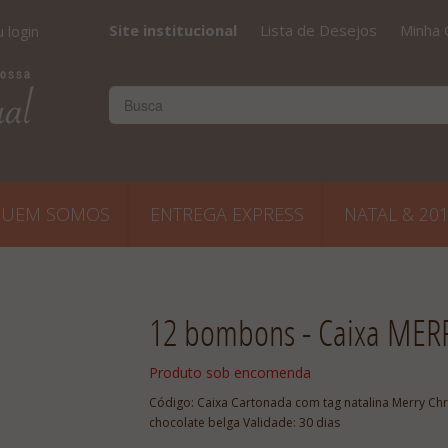
Site institucional
Lista de Desejos
Minha 
 login
UEM SOMOS
ENTREGA EXPRESS
NATAL & 20
12 bombons - Caixa MER
Produto sob encomenda
Código:
Caixa Cartonada com tag natalina Merry Ch
chocolate belga Validade: 30 dias