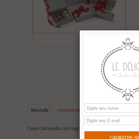
Descrição
Comentários (0)
Caixa Cartonada com tag natalina Merry Christmas con