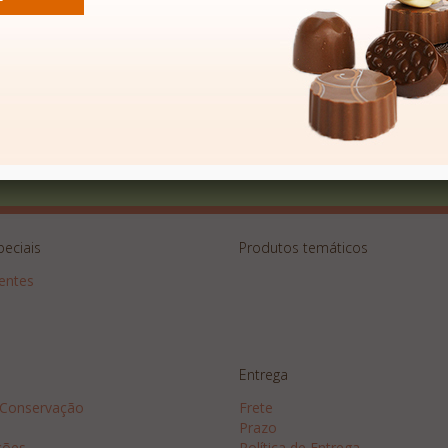
 Exclusivas
peciais
Produtos temáticos
sentes
Entrega
 Conservação
Frete
Prazo
ções
Política de Entrega