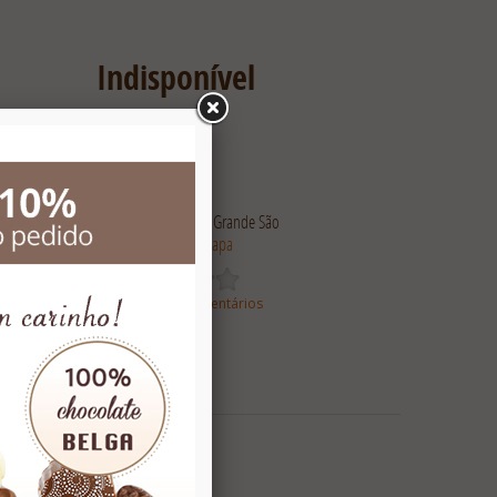
Indisponível
Entregamos somente na Grande São
Paulo -
Veja o Mapa
Baseado em 0 comentários
 30 dias