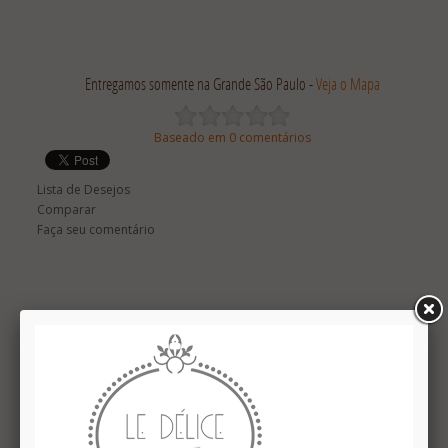
Entregamos somente na Grande São Paulo -
Veja o Mapa
Baseado em 0 comentários
Lista de Desejos
Comparar
Faça seu comentário
Descrição
Comentários (0)
Caixa Cartonada com tag Feliz 2017 contendo 4 variedades de
bombons feitos com chocolate belga Validade: 30 dias