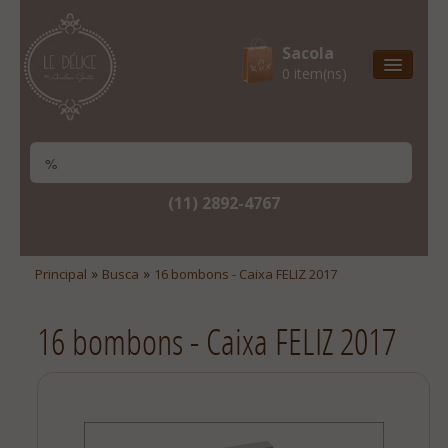
Sacola
0 item(ns)
Entrega Express
Natal & 2017
Site Institucional
(11) 2892-4767
Lista De Desejos
Minha Conta
»
»
Principal
Busca
16 bombons - Caixa FELIZ 2017
Lista De Comparação
16 bombons - Caixa FELIZ 2017
Site Institucional
Lista De Desejos
Minha Conta