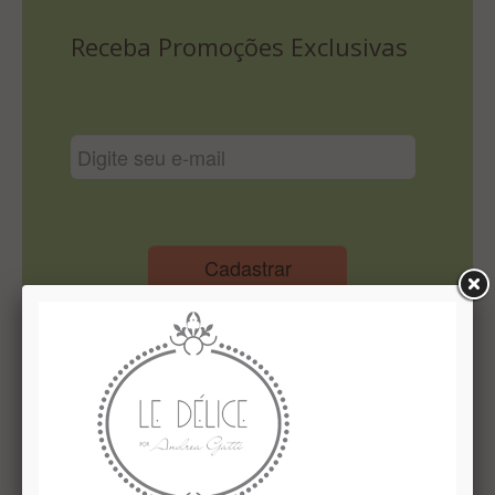
Lista De Comparação
Receba Promoções Exclusivas
Cadastrar
Institucional
Quem Somos
Le Délice Atelier
Lista de comparação