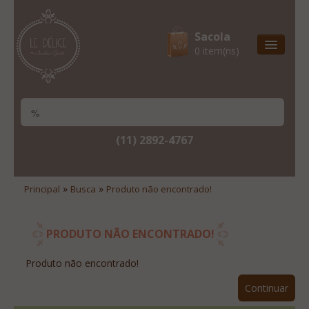
Sacola
0 item(ns)
Entrega Express
Natal & 2017
Site Institucional
(11) 2892-4767
Lista De Desejos
Minha Conta
»
»
Principal
Busca
Produto não encontrado!
Lista De Comparação
Site Institucional
PRODUTO NÃO ENCONTRADO!
Lista De Desejos
Produto não encontrado!
Minha Conta
Continuar