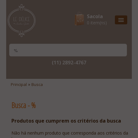
Sacola
0 item(ns)
Entrega Express
Natal & 2017
Site Institucional
(11) 2892-4767
Lista De Desejos
Minha Conta
»
Principal
Busca
Lista De Comparação
Busca - %
Site Institucional
Lista De Desejos
Produtos que cumprem os critérios da busca
Minha Conta
Não há nenhum produto que corresponda aos critérios da