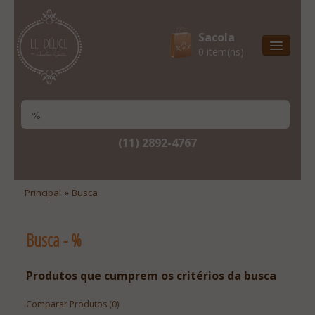
Sacola
0 item(ns)
Entrega Express
Natal & 2017
Site Institucional
(11) 2892-4767
Lista De Desejos
Minha Conta
»
Principal
Busca
Lista De Comparação
Busca - %
Site Institucional
Lista De Desejos
Produtos que cumprem os critérios da busca
Minha Conta
Comparar Produtos (0)