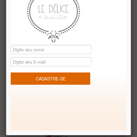
Kit 4 bolas rendadas sortidas belga
Indisponível
Lata Be my guest - com biscoitos - by Paty Vitali
De: Indisponível
Por: R$40,00