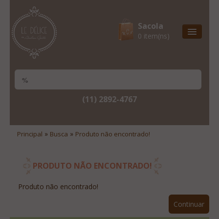
Sacola
0 item(ns)
Entrega Express
Natal & 2017
Site Institucional
(11) 2892-4767
Lista De Desejos
Minha Conta
»
»
Principal
Busca
Produto não encontrado!
Lista De Comparação
Site Institucional
PRODUTO NÃO ENCONTRADO!
Lista De Desejos
Produto não encontrado!
Minha Conta
Continuar