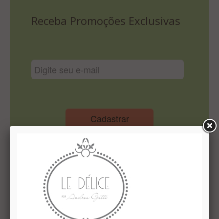
Lista De Comparação
Receba Promoções Exclusivas
Cadastrar
Institucional
Quem Somos
Le Délice Atelier
Lista de comparação