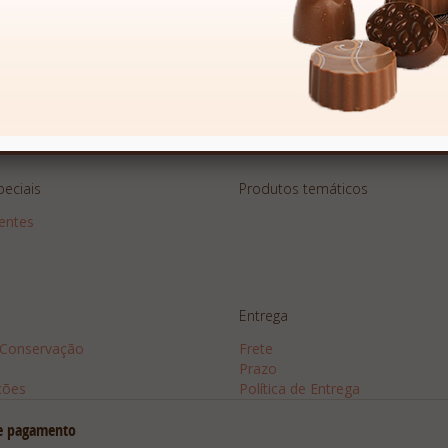
 Exclusivas
peciais
Produtos temáticos
sentes
Entrega
 Conservação
Frete
Prazo
ções
Política de Entrega
e pagamento