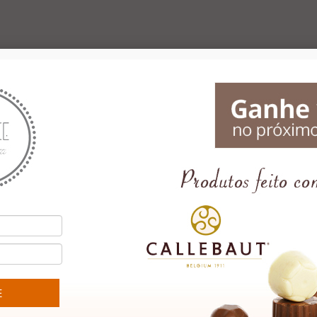
ado,
Cristina Laus
chocolates. Ela ADOROU!
contato
Sendo assim, parceria
s e uma
estabelecida! Fico feliz que
i as
agora tenhamos a Le Délice
muito
como a nossa mais nova
das e
fornecedora. Muito
sempre e
obrigado!"
..."
Lincoln Firoozmand
i