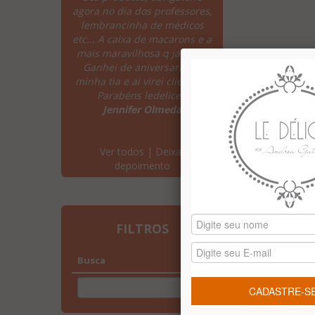
agora no dia dos professores,
pagamento facilit
lembrancinha de médicos
entrega excelente, 
etc... A caixa de macarons e a
ótimo!!! Os produto
mais maravilhosa q ja comi!
perdicao... Adore
Ganhei de aniversario da
embalagens, são 
minha tia e ai virei cliente!!!!
delicadas, refina
Parabéns ledelice!"
criativas!!!! Sucesso 
Jennifer Olmeda
serei uma cliente
Carla Tanigut
Ver todos
|
Deixar
depoimento
FILTROS
Busca