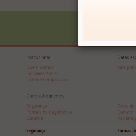
Receba Promoções
Institucional
Datas es
Quem Somos
Vale pre
Le Délice Atelier
Lista de comparação
Dúvidas frequentes
Dicas
Segurança
Dicas de
Formas de Pagamento
Contato
Garantia
Reclama
Segurança
Formas d