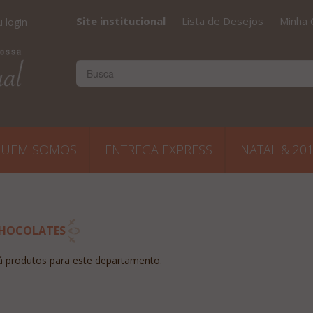
Site institucional
Lista de Desejos
Minha 
 login
UEM SOMOS
ENTREGA EXPRESS
NATAL & 20
HOCOLATES
 produtos para este departamento.
 O site e
"Super aprovado o presente
"Escrevo para lhe dar um
il na
Obrigada Sucesso e
feedback sobre a impressã
a as
parabéns pela qualidade do
que vocês causaram em
odutos,
serviço e do produto Beijos"
nosso cliente com os