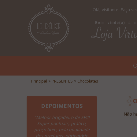
Olá, visitante.
Faça seu
Q
»
»
Principal
PRESENTES
Chocolates
C
DEPOIMENTOS
Não há
"Melhor brigadeiro de SP!!!
"Parabens por tudo!!!
Super pontuais, prático,
extremamente fác
preço bom, pela qualidade
visualização, clar
dos produtos, obrigatório
informações dos pr