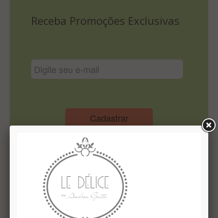
Lista De Comparação
Receba Promoções Exclusivas
Cadastrar
Institucional
Quem Somos
Le Délice Atelier
Lista de comparação