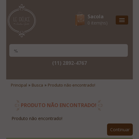
Sacola
0 item(ns)
Entrega Express
Natal & 2017
Site Institucional
(11) 2892-4767
Lista De Desejos
Minha Conta
»
»
Principal
Busca
Produto não encontrado!
Lista De Comparação
Site Institucional
PRODUTO NÃO ENCONTRADO!
Lista De Desejos
Produto não encontrado!
Minha Conta
Continuar