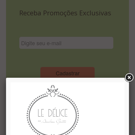
Lista De Comparação
Receba Promoções Exclusivas
Cadastrar
Institucional
Quem Somos
Le Délice Atelier
Lista de comparação