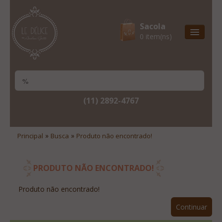
Sacola
0 item(ns)
Entrega Express
Natal & 2017
Site Institucional
(11) 2892-4767
Lista De Desejos
Minha Conta
»
»
Principal
Busca
Produto não encontrado!
Lista De Comparação
Site Institucional
PRODUTO NÃO ENCONTRADO!
Lista De Desejos
Produto não encontrado!
Minha Conta
Continuar