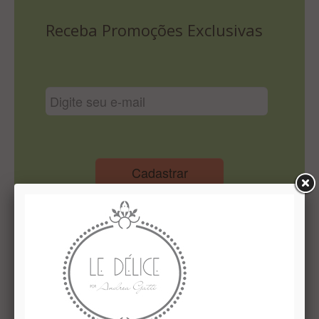
Lista De Comparação
Receba Promoções Exclusivas
Cadastrar
Institucional
Quem Somos
Le Délice Atelier
Lista de comparação