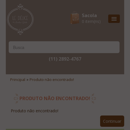
Sacola
0 item(ns)
Entrega Express
Natal & 2017
Site Institucional
(11) 2892-4767
Lista De Desejos
Minha Conta
»
Principal
Produto não encontrado!
Lista De Comparação
Site Institucional
PRODUTO NÃO ENCONTRADO!
Lista De Desejos
Produto não encontrado!
Minha Conta
Continuar