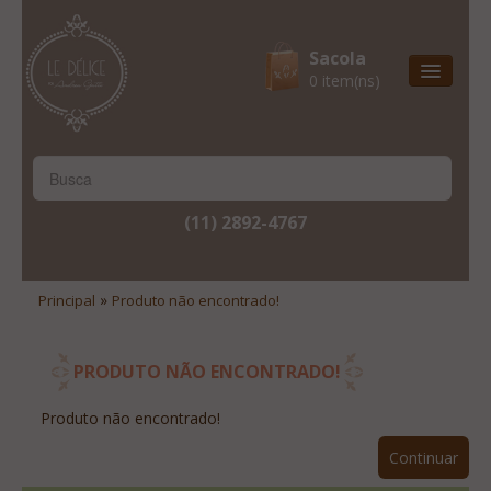
Sacola
0 item(ns)
Entrega Express
Natal & 2017
Site Institucional
(11) 2892-4767
Lista De Desejos
Minha Conta
»
Principal
Produto não encontrado!
Lista De Comparação
Site Institucional
PRODUTO NÃO ENCONTRADO!
Lista De Desejos
Produto não encontrado!
Minha Conta
Continuar