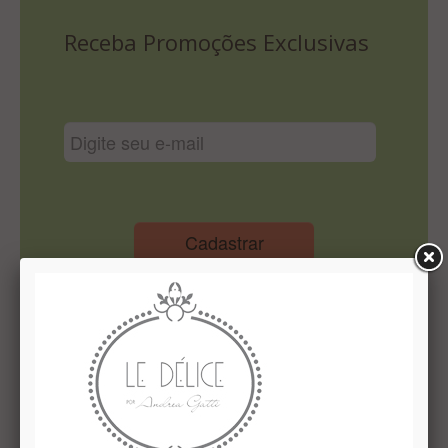
Lista De Comparação
Receba Promoções Exclusivas
Cadastrar
Institucional
Quem Somos
Le Délice Atelier
Lista de comparação