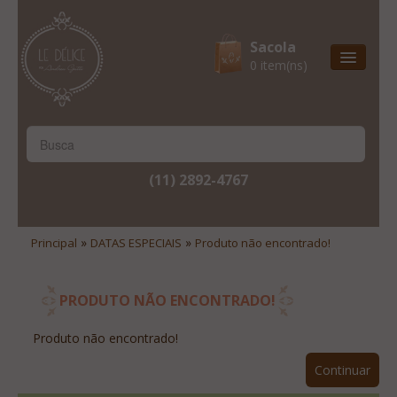
Sacola
0 item(ns)
Entrega Express
Natal & 2017
Site Institucional
(11) 2892-4767
Lista De Desejos
Minha Conta
»
»
Principal
DATAS ESPECIAIS
Produto não encontrado!
Lista De Comparação
Site Institucional
PRODUTO NÃO ENCONTRADO!
Lista De Desejos
Produto não encontrado!
Minha Conta
Continuar