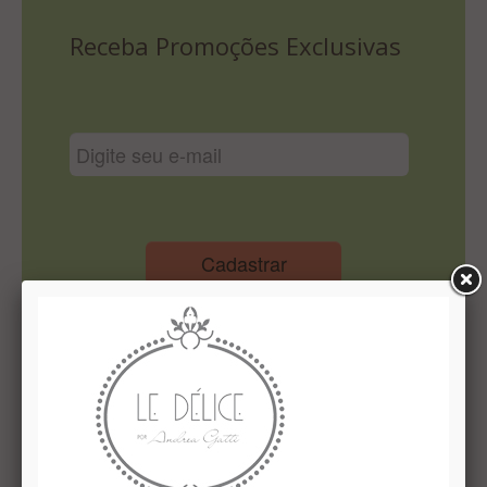
Lista De Comparação
Receba Promoções Exclusivas
Cadastrar
Institucional
Quem Somos
Le Délice Atelier
Lista de comparação