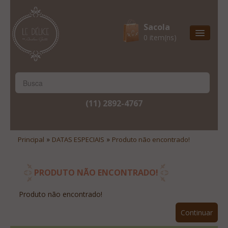
Sacola
0 item(ns)
Entrega Express
Natal & 2017
Site Institucional
(11) 2892-4767
Lista De Desejos
Minha Conta
»
»
Principal
DATAS ESPECIAIS
Produto não encontrado!
Lista De Comparação
Site Institucional
PRODUTO NÃO ENCONTRADO!
Lista De Desejos
Produto não encontrado!
Minha Conta
Continuar