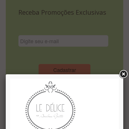
Lista De Comparação
Receba Promoções Exclusivas
Cadastrar
Institucional
Quem Somos
Le Délice Atelier
Lista de comparação