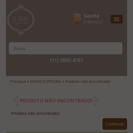
Sacola
0 item(ns)
Entrega Express
Natal & 2017
Site Institucional
(11) 2892-4767
Lista De Desejos
Minha Conta
»
»
Principal
DATAS ESPECIAIS
Produto não encontrado!
Lista De Comparação
Site Institucional
PRODUTO NÃO ENCONTRADO!
Lista De Desejos
Produto não encontrado!
Minha Conta
Continuar