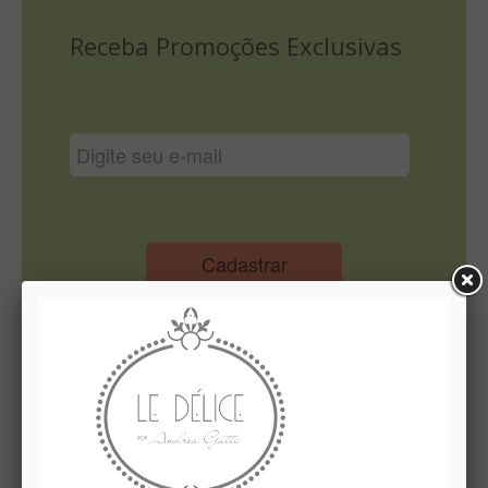
Lista De Comparação
Receba Promoções Exclusivas
Cadastrar
Institucional
Quem Somos
Le Délice Atelier
Lista de comparação