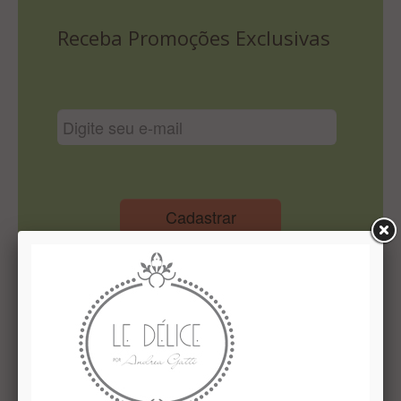
Lista De Comparação
Receba Promoções Exclusivas
Cadastrar
Institucional
Quem Somos
Le Délice Atelier
Lista de comparação