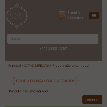
Sacola
0 item(ns)
Entrega Express
Natal & 2017
Site Institucional
(11) 2892-4767
Lista De Desejos
Minha Conta
»
»
Principal
DATAS ESPECIAIS
Produto não encontrado!
Lista De Comparação
Site Institucional
PRODUTO NÃO ENCONTRADO!
Lista De Desejos
Produto não encontrado!
Minha Conta
Continuar