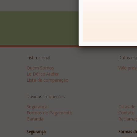
Receba Promoções
Institucional
Datas es
Quem Somos
Vale pre
Le Délice Atelier
Lista de comparação
Dúvidas frequentes
Dicas
Segurança
Dicas de
Formas de Pagamento
Contato
Garantia
Reclama
Segurança
Formas d