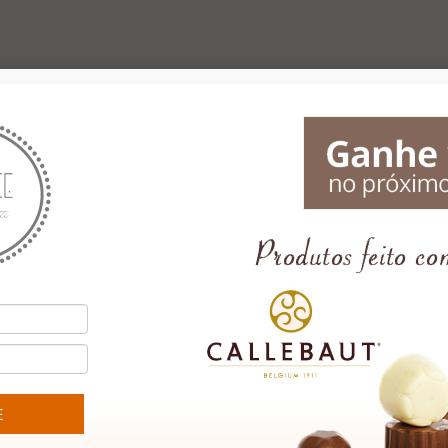
ado,
Cristina Laus
chocolates. Ela ADOROU!
contato
Sendo assim, parceria
s e uma
estabelecida! Fico feliz que
i as
agora tenhamos a Le Délice
muito
como a nossa mais nova
das e
fornecedora. Muito
sempre e
obrigado!"
..."
Lincoln Firoozmand
i