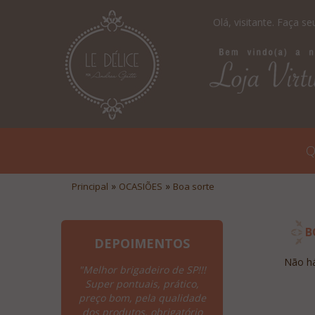
Olá, visitante.
Faça seu
Q
»
»
Principal
OCASIÕES
Boa sorte
B
DEPOIMENTOS
Não há
"Melhor brigadeiro de SP!!!
"Parabens por tudo!!!
Super pontuais, prático,
extremamente fác
preço bom, pela qualidade
visualização, clar
dos produtos, obrigatório
informações dos pr