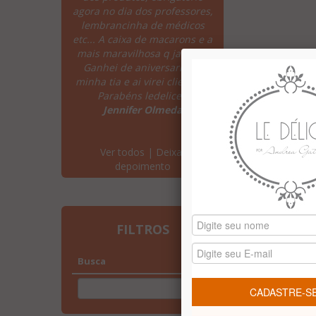
agora no dia dos professores,
pagamento facilit
lembrancinha de médicos
entrega excelente, 
etc... A caixa de macarons e a
ótimo!!! Os produto
mais maravilhosa q ja comi!
perdicao... Adore
Ganhei de aniversario da
embalagens, são 
minha tia e ai virei cliente!!!!
delicadas, refina
Parabéns ledelice!"
criativas!!!! Sucesso 
Jennifer Olmeda
serei uma cliente
Carla Tanigut
Ver todos
|
Deixar
depoimento
FILTROS
Busca