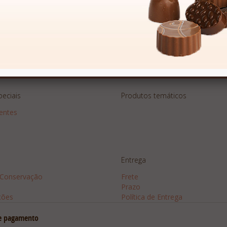
 Exclusivas
peciais
Produtos temáticos
sentes
Entrega
 Conservação
Frete
Prazo
ções
Política de Entrega
e pagamento