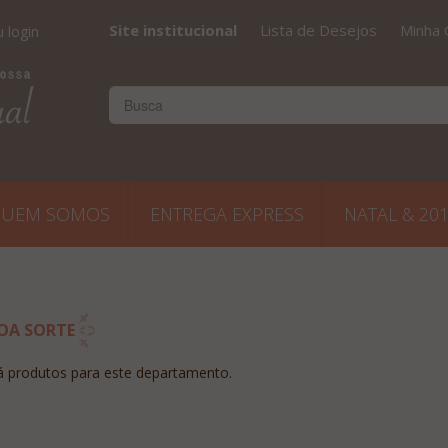
Site institucional
Lista de Desejos
Minha 
 login
UEM SOMOS
ENTREGA EXPRESS
NATAL & 20
OA SORTE
 produtos para este departamento.
 O site e
"Super aprovado o presente
"Escrevo para lhe dar um
il na
Obrigada Sucesso e
feedback sobre a impressã
a as
parabéns pela qualidade do
que vocês causaram em
odutos,
serviço e do produto Beijos"
nosso cliente com os