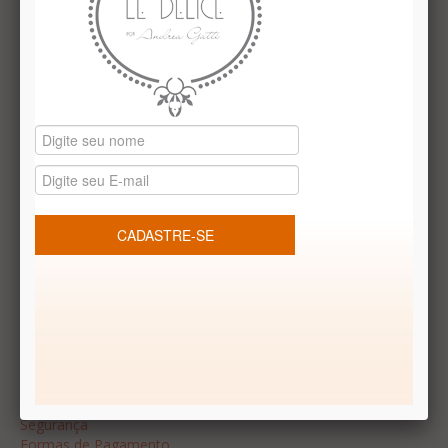
Institucional
Quem Somos
Le Délice Atelier
Lista de comparação
Datas especiais
Vale presentes
Produtos temáticos
REDES SOCIAIS
Dúvidas frequentes
Segurança
Formas de Pagamento