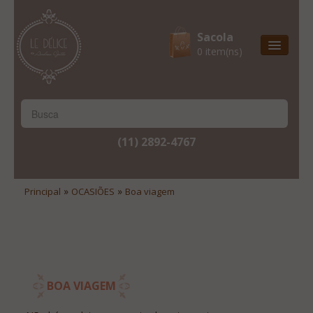
Sacola
0 item(ns)
Entrega Express
Natal & 2017
Site Institucional
(11) 2892-4767
Lista De Desejos
Minha Conta
»
»
Principal
OCASIÕES
Boa viagem
Lista De Comparação
Site Institucional
Lista De Desejos
BOA VIAGEM
Minha Conta