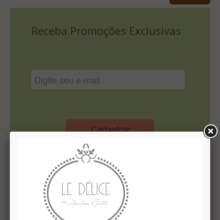
Lista De Comparação
Receba Promoções Exclusivas
Cadastrar
Institucional
Quem Somos
Le Délice Atelier
Lista de comparação