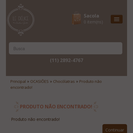
Sacola
0 item(ns)
Entrega Express
Natal & 2017
Site Institucional
(11) 2892-4767
Lista De Desejos
Minha Conta
»
»
»
Principal
OCASIÕES
Chocólatras
Produto não
encontrado!
Lista De Comparação
Site Institucional
PRODUTO NÃO ENCONTRADO!
Lista De Desejos
Produto não encontrado!
Minha Conta
Continuar