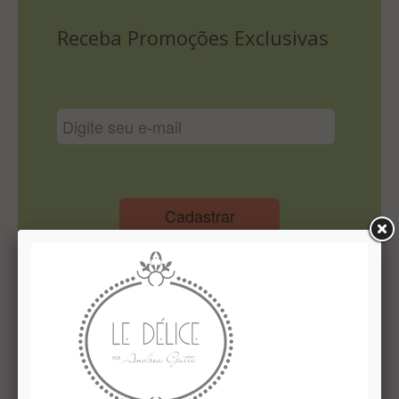
Lista De Comparação
Receba Promoções Exclusivas
Cadastrar
Institucional
Quem Somos
Le Délice Atelier
Lista de comparação