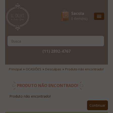
Sacola
0 item(ns)
Entrega Express
Natal & 2017
Site Institucional
(11) 2892-4767
Lista De Desejos
Minha Conta
»
»
»
Principal
OCASIÕES
Desculpas
Produto não encontrado!
Lista De Comparação
Site Institucional
PRODUTO NÃO ENCONTRADO!
Lista De Desejos
Produto não encontrado!
Minha Conta
Continuar