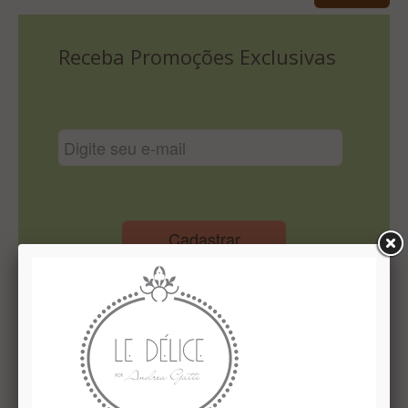
Lista De Comparação
Receba Promoções Exclusivas
Cadastrar
Institucional
Quem Somos
Le Délice Atelier
Lista de comparação