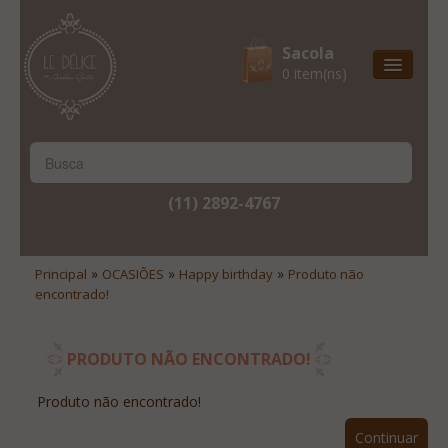
Sacola
0 item(ns)
Entrega Express
Natal & 2017
Site Institucional
(11) 2892-4767
Lista De Desejos
Minha Conta
»
»
»
Principal
OCASIÕES
Happy birthday
Produto não
encontrado!
Lista De Comparação
Site Institucional
PRODUTO NÃO ENCONTRADO!
Lista De Desejos
Produto não encontrado!
Minha Conta
Continuar