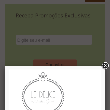
Lista De Comparação
Receba Promoções Exclusivas
Cadastrar
Institucional
Quem Somos
Le Délice Atelier
Lista de comparação