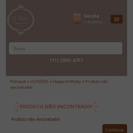
Sacola
0 item(ns)
Entrega Express
Natal & 2017
Site Institucional
(11) 2892-4767
Lista De Desejos
Minha Conta
»
»
»
Principal
OCASIÕES
Happy birthday
Produto não
encontrado!
Lista De Comparação
Site Institucional
PRODUTO NÃO ENCONTRADO!
Lista De Desejos
Produto não encontrado!
Minha Conta
Continuar