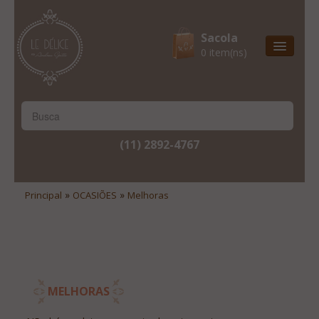
Sacola
0 item(ns)
Entrega Express
Natal & 2017
Site Institucional
(11) 2892-4767
Lista De Desejos
Minha Conta
»
»
Principal
OCASIÕES
Melhoras
Lista De Comparação
Site Institucional
Lista De Desejos
MELHORAS
Minha Conta