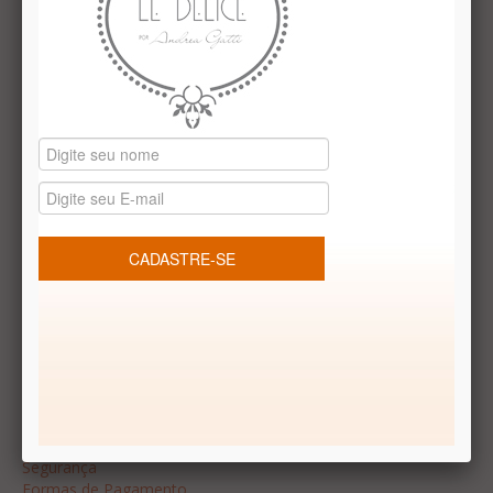
Institucional
Quem Somos
Le Délice Atelier
Lista de comparação
Datas especiais
Vale presentes
Produtos temáticos
REDES SOCIAIS
Dúvidas frequentes
Segurança
Formas de Pagamento