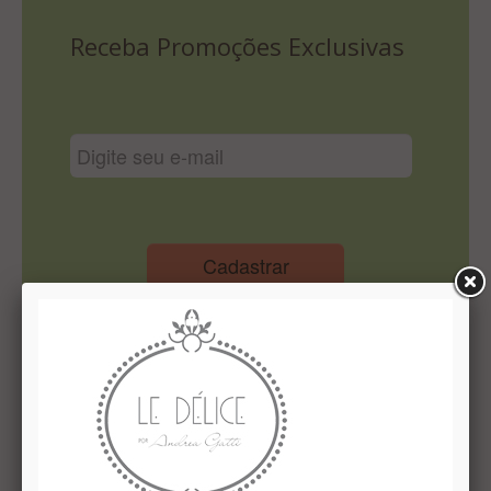
Lista De Comparação
Receba Promoções Exclusivas
Cadastrar
Institucional
Quem Somos
Le Délice Atelier
Lista de comparação