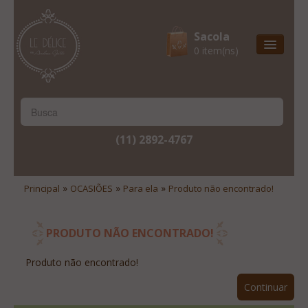
Sacola
0 item(ns)
Entrega Express
Natal & 2017
Site Institucional
(11) 2892-4767
Lista De Desejos
Minha Conta
»
»
»
Principal
OCASIÕES
Para ela
Produto não encontrado!
Lista De Comparação
Site Institucional
PRODUTO NÃO ENCONTRADO!
Lista De Desejos
Produto não encontrado!
Minha Conta
Continuar