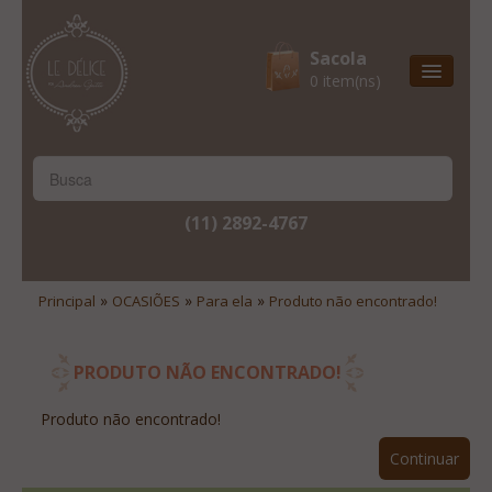
Sacola
0 item(ns)
Entrega Express
Natal & 2017
Site Institucional
(11) 2892-4767
Lista De Desejos
Minha Conta
»
»
»
Principal
OCASIÕES
Para ela
Produto não encontrado!
Lista De Comparação
Site Institucional
PRODUTO NÃO ENCONTRADO!
Lista De Desejos
Produto não encontrado!
Minha Conta
Continuar