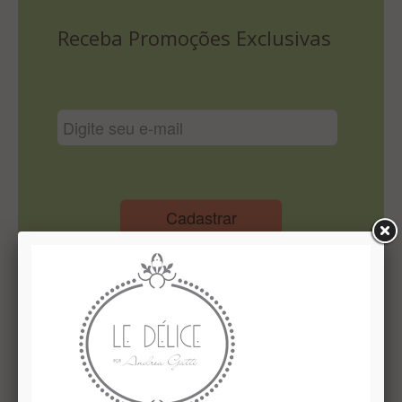
Lista De Comparação
Receba Promoções Exclusivas
Cadastrar
Institucional
Quem Somos
Le Délice Atelier
Lista de comparação