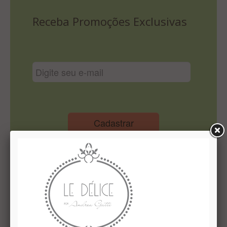
Lista De Comparação
Receba Promoções Exclusivas
Cadastrar
Institucional
Quem Somos
Le Délice Atelier
Lista de comparação