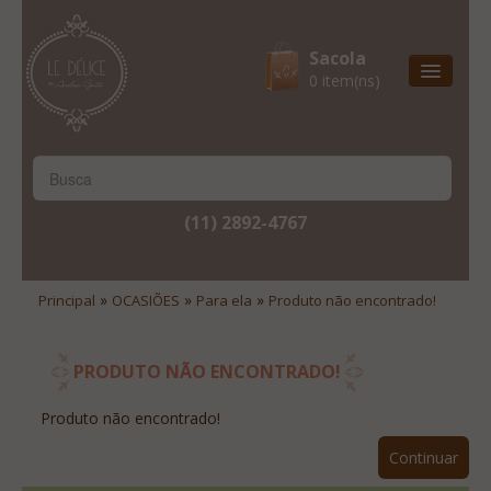
Sacola
0 item(ns)
Entrega Express
Natal & 2017
Site Institucional
(11) 2892-4767
Lista De Desejos
Minha Conta
»
»
»
Principal
OCASIÕES
Para ela
Produto não encontrado!
Lista De Comparação
Site Institucional
PRODUTO NÃO ENCONTRADO!
Lista De Desejos
Produto não encontrado!
Minha Conta
Continuar