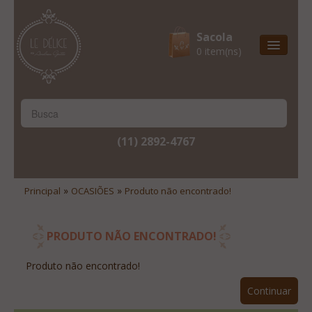
Sacola
0 item(ns)
Entrega Express
Natal & 2017
Site Institucional
(11) 2892-4767
Lista De Desejos
Minha Conta
»
»
Principal
OCASIÕES
Produto não encontrado!
Lista De Comparação
Site Institucional
PRODUTO NÃO ENCONTRADO!
Lista De Desejos
Produto não encontrado!
Minha Conta
Continuar