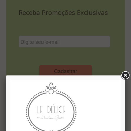
Lista De Comparação
Receba Promoções Exclusivas
Cadastrar
Institucional
Quem Somos
Le Délice Atelier
Lista de comparação