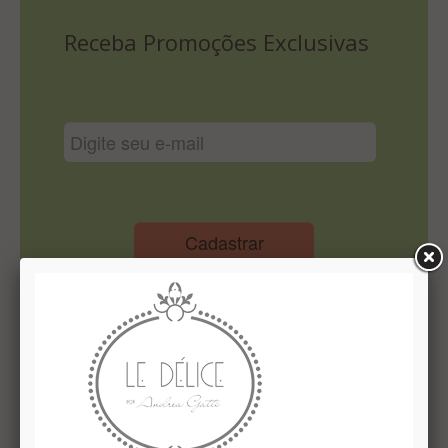
Lista De Comparação
Receba Promoções Exclusivas
Cadastrar
Institucional
Quem Somos
Le Délice Atelier
Lista de comparação