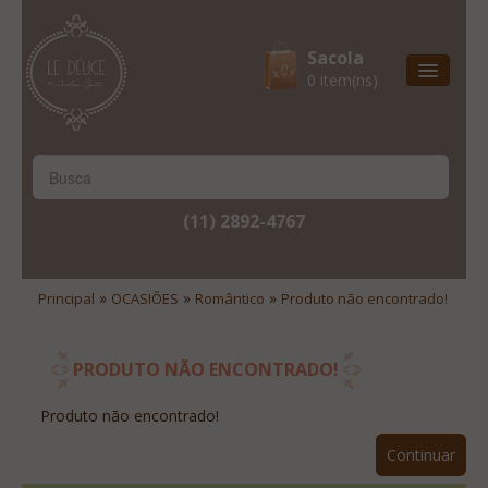
Sacola
0 item(ns)
Entrega Express
Natal & 2017
Site Institucional
(11) 2892-4767
Lista De Desejos
Minha Conta
»
»
»
Principal
OCASIÕES
Romântico
Produto não encontrado!
Lista De Comparação
Site Institucional
PRODUTO NÃO ENCONTRADO!
Lista De Desejos
Produto não encontrado!
Minha Conta
Continuar