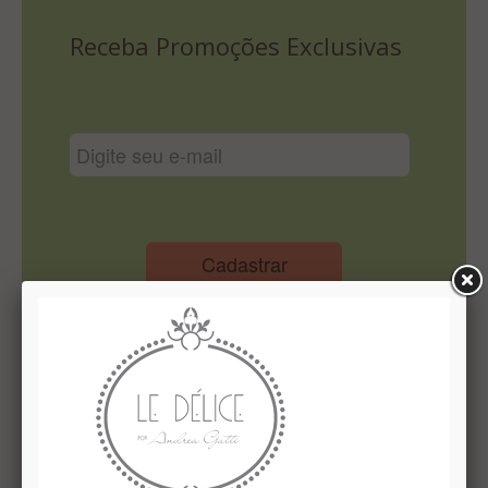
Lista De Comparação
Receba Promoções Exclusivas
Cadastrar
Institucional
Quem Somos
Le Délice Atelier
Lista de comparação