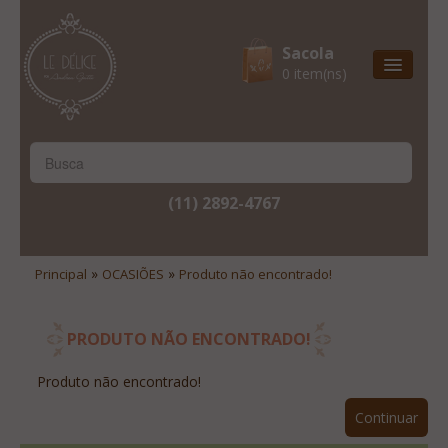
Sacola
0 item(ns)
Entrega Express
Natal & 2017
Site Institucional
(11) 2892-4767
Lista De Desejos
Minha Conta
»
»
Principal
OCASIÕES
Produto não encontrado!
Lista De Comparação
Site Institucional
PRODUTO NÃO ENCONTRADO!
Lista De Desejos
Produto não encontrado!
Minha Conta
Continuar