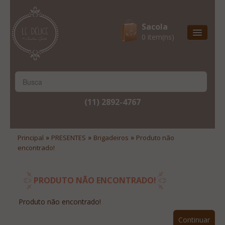
Sacola
0 item(ns)
Entrega Express
Natal & 2017
Site Institucional
(11) 2892-4767
Lista De Desejos
Minha Conta
»
»
»
Principal
PRESENTES
Brigadeiros
Produto não
encontrado!
Lista De Comparação
Site Institucional
PRODUTO NÃO ENCONTRADO!
Lista De Desejos
Produto não encontrado!
Minha Conta
Continuar