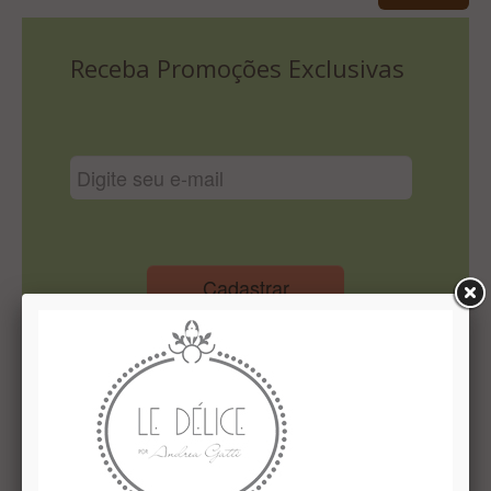
Lista De Comparação
Receba Promoções Exclusivas
Cadastrar
Institucional
Quem Somos
Le Délice Atelier
Lista de comparação