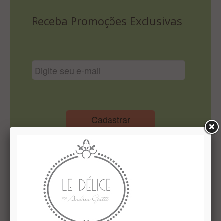
Lista De Comparação
Receba Promoções Exclusivas
Cadastrar
Institucional
Quem Somos
Le Délice Atelier
Lista de comparação