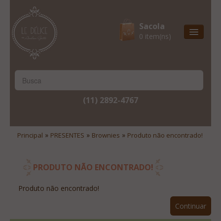
Sacola
0 item(ns)
Entrega Express
Natal & 2017
Site Institucional
(11) 2892-4767
Lista De Desejos
Minha Conta
»
»
»
Principal
PRESENTES
Brownies
Produto não encontrado!
Lista De Comparação
Site Institucional
PRODUTO NÃO ENCONTRADO!
Lista De Desejos
Produto não encontrado!
Minha Conta
Continuar