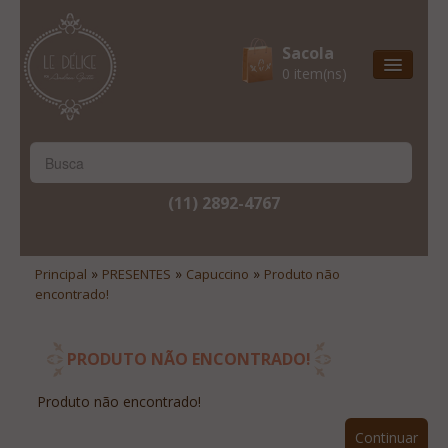
Sacola
0 item(ns)
Entrega Express
Natal & 2017
Site Institucional
(11) 2892-4767
Lista De Desejos
Minha Conta
»
»
»
Principal
PRESENTES
Capuccino
Produto não
encontrado!
Lista De Comparação
Site Institucional
PRODUTO NÃO ENCONTRADO!
Lista De Desejos
Produto não encontrado!
Minha Conta
Continuar