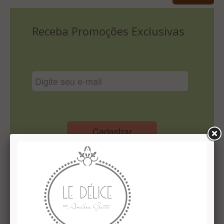
Lista De Comparação
Receba Promoções Exclusivas
Cadastrar
Institucional
Quem Somos
Le Délice Atelier
Lista de comparação