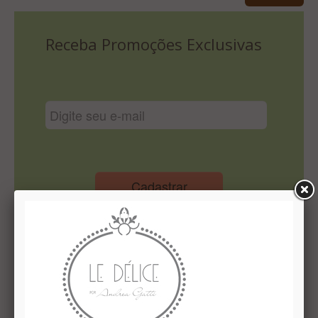
Lista De Comparação
Receba Promoções Exclusivas
Cadastrar
Institucional
Quem Somos
Le Délice Atelier
Lista de comparação