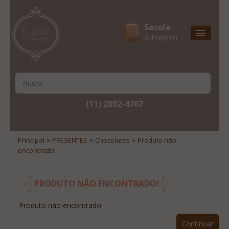
Sacola
0 item(ns)
Entrega Express
Natal & 2017
Site Institucional
(11) 2892-4767
Lista De Desejos
Minha Conta
»
»
»
Principal
PRESENTES
Chocolates
Produto não
encontrado!
Lista De Comparação
Site Institucional
PRODUTO NÃO ENCONTRADO!
Lista De Desejos
Produto não encontrado!
Minha Conta
Continuar