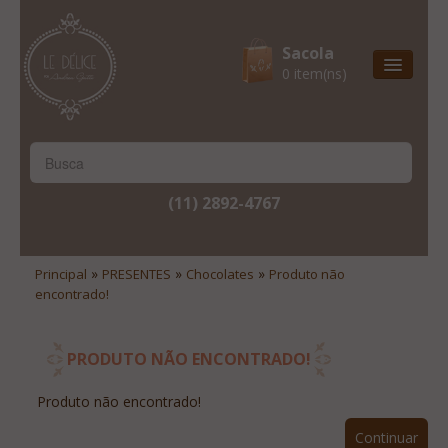
Sacola
0 item(ns)
Entrega Express
Natal & 2017
Site Institucional
(11) 2892-4767
Lista De Desejos
Minha Conta
»
»
»
Principal
PRESENTES
Chocolates
Produto não
encontrado!
Lista De Comparação
Site Institucional
PRODUTO NÃO ENCONTRADO!
Lista De Desejos
Produto não encontrado!
Minha Conta
Continuar