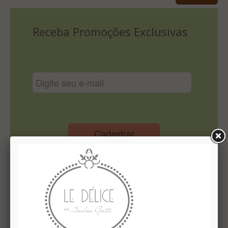
Lista De Comparação
Receba Promoções Exclusivas
Cadastrar
Institucional
Quem Somos
Le Délice Atelier
Lista de comparação